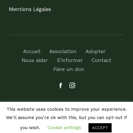
Mentions Légales
Accueil
Association
Adopter
Nous aider
S’informer
Contact
Faire un don
This website uses cookies to improve your experience.
We'll assume you're ok with this, but you can opt-out if
© Copyright 2012 -
2026 | Avada Theme by
ThemeFusion
you wish.
Cookie settings
ACCEPT
| All Rights Reserved | Powered by
WordPress